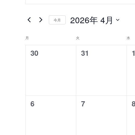
ベ
ベ
ワ
ン
ー
ン
2026年 4月
今月
ド
ト
ト
を
日
を
入
付
月
月曜日
火
火曜日
水
水
イ
力
を
検
ベ
し
0
0
30
31
選
て
択
索
イ
イ
ン
く
し
ベ
ベ
だ
ト
さ
ン
ン
て
の
い
ト
ト
。
ナ
カ
キ
0
0
6
7
,
,
,
ビ
ー
レ
イ
イ
ワ
ゲ
ン
ベ
ベ
ー
ー
ド
ン
ン
ダ