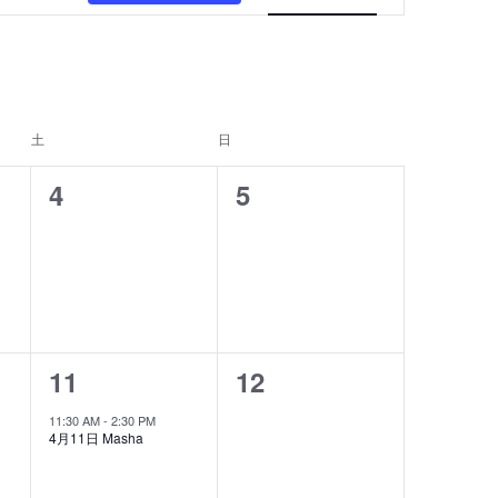
ン
ト
ビ
土
土曜日
日
日曜日
ュ
ー
0
0
4
5
ナ
イ
イ
ビ
ベ
ベ
ゲ
ン
ン
ー
ト
ト
シ
1
0
11
12
,
,
ョ
イ
イ
11:30 AM
-
2:30 PM
ン
4月11日 Masha
ベ
ベ
ン
ン