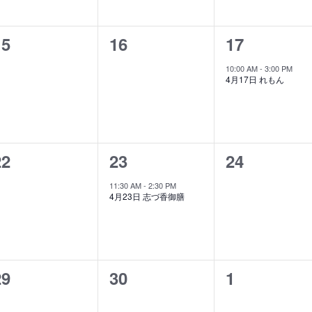
ト
ト
ト
0
0
1
15
16
17
,
,
イ
イ
イ
10:00 AM
-
3:00 PM
4月17日 れもん
ベ
ベ
ベ
ン
ン
ン
ト
ト
ト
0
1
0
22
23
24
,
,
イ
イ
イ
11:30 AM
-
2:30 PM
4月23日 志づ香御膳
ベ
ベ
ベ
ン
ン
ン
ト
ト
ト
0
0
0
29
30
1
,
,
イ
イ
イ