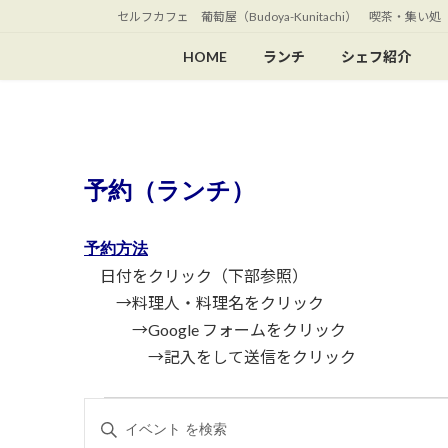
コ
ナ
セルフカフェ 葡萄屋（Budoya-Kunitachi） 喫茶
ン
ビ
HOME
ランチ
シェフ紹介
テ
ゲ
ン
ー
ツ
シ
へ
ョ
ス
ン
キ
に
予約（ランチ）
ッ
移
プ
動
予約方法
日付をクリック（下部参照）
→料理人・料理名をクリック
→Google フォームをクリック
→記入をして送信をクリック
イ
イ
キ
ー