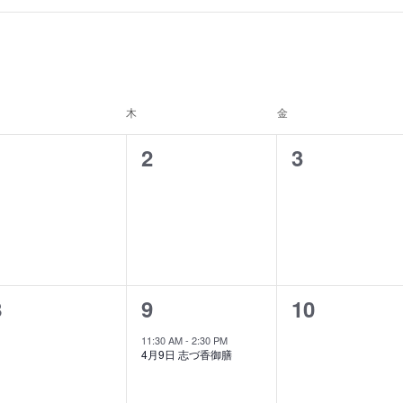
曜日
木
木曜日
金
金曜日
0
0
0
1
2
3
イ
イ
イ
ベ
ベ
ベ
ン
ン
ン
ト
ト
ト
0
1
0
8
9
10
,
,
イ
イ
イ
11:30 AM
-
2:30 PM
4月9日 志づ香御膳
ベ
ベ
ベ
ン
ン
ン