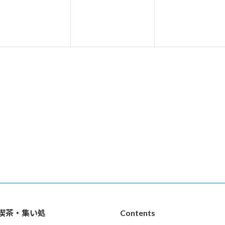
ベ
ベ
ベ
ン
ン
ン
ト
ト
ト
,
,
i）喫茶・集い処
Contents