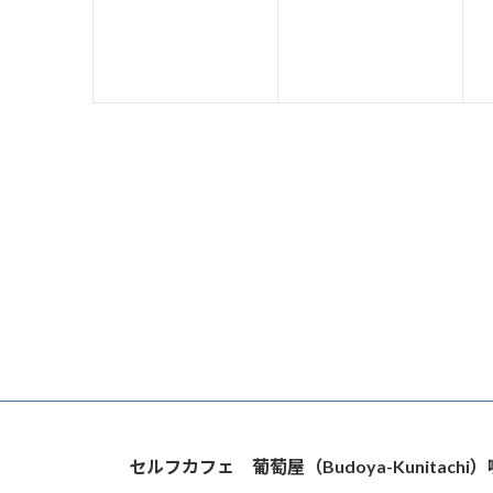
ベ
ベ
ン
ン
ト
ト
,
,
,
セルフカフェ 葡萄屋（Budoya-Kunitach