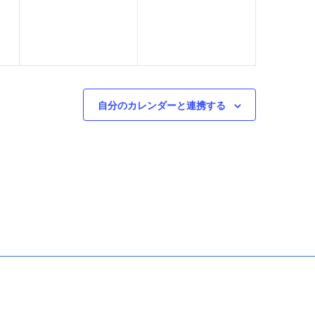
ベ
ベ
ン
ン
ト
ト
,
,
自分のカレンダーと連携する