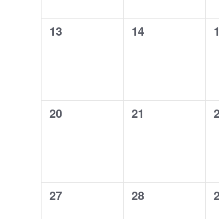
で
シ
ト
ト
ー
イ
ベ
0
0
13
14
,
,
,
ョ
ン
イ
イ
ン
ト
ベ
ベ
を
を
検
ン
ン
索
表
ト
ト
し
示
ま
0
0
20
21
,
,
,
す
イ
イ
。
ベ
ベ
ン
ン
ト
ト
0
0
27
28
,
,
,
イ
イ