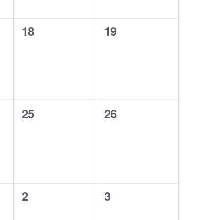
ト
ト
0
0
18
19
,
,
イ
イ
ベ
ベ
ン
ン
ト
ト
0
0
25
26
,
,
イ
イ
ベ
ベ
ン
ン
ト
ト
0
0
2
3
,
,
イ
イ