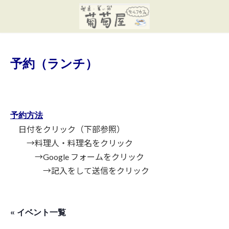
コ
ナ
ン
ビ
テ
ゲ
ン
ー
ツ
シ
へ
ョ
予約（ランチ）
ス
ン
キ
に
ッ
移
プ
動
予約方法
日付をクリック（下部参照）
→料理人・料理名をクリック
→Google フォームをクリック
→記入をして送信をクリック
« イベント一覧