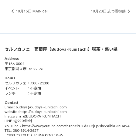
10月15日 MAIN deli
10月23日 志づ香御膳
セルフカフェ 葡萄屋（Budoya-Kunitachi）喫茶・集い処
Address
〒186-0004
東京都国立市中2-22-76
Hours
セルフカフェ：7:00 - 21:00
イベント ：不定期
ランチ ：不定期
Contact
Email : budoya@budoya-kunitachi.com
website : https://budoya-kunitachi.com
Instagram : @BUDOYA_KUNITACHI
LINE : @920dkdtj
YouTube：https://www.youtube.com/channel/UCdXC2jQS1kcZAihk03nDAvA
TEL : 080-8914-3657
（電話にはほとんど出られないため、