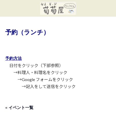
コ
ナ
ン
ビ
テ
ゲ
ン
ー
ツ
シ
へ
ョ
予約（ランチ）
ス
ン
キ
に
ッ
移
プ
動
予約方法
日付をクリック（下部参照）
→料理人・料理名をクリック
→Google フォームをクリック
→記入をして送信をクリック
« イベント一覧