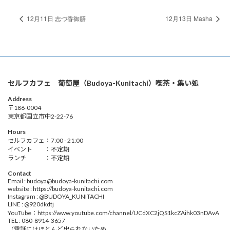
12月11日 志づ香御膳
12月13日 Masha
セルフカフェ 葡萄屋（Budoya-Kunitachi）喫茶・集い処
Address
〒186-0004
東京都国立市中2-22-76
Hours
セルフカフェ：7:00 - 21:00
イベント ：不定期
ランチ ：不定期
Contact
Email : budoya@budoya-kunitachi.com
website : https://budoya-kunitachi.com
Instagram : @BUDOYA_KUNITACHI
LINE : @920dkdtj
YouTube：https://www.youtube.com/channel/UCdXC2jQS1kcZAihk03nDAvA
TEL : 080-8914-3657
（電話にはほとんど出られないため、