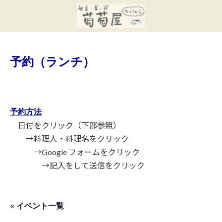
コ
ナ
ン
ビ
テ
ゲ
ン
ー
ツ
シ
へ
ョ
予約（ランチ）
ス
ン
キ
に
ッ
移
プ
動
予約方法
日付をクリック（下部参照）
→料理人・料理名をクリック
→Google フォームをクリック
→記入をして送信をクリック
« イベント一覧