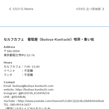
3月21日 Masha
4月9日 志づ香御膳
セルフカフェ 葡萄屋（Budoya-Kunitachi）喫茶・集い処
Address
〒186-0004
東京都国立市中2-22-76
Hours
セルフカフェ：7:00 - 21:00
イベント ：不定期
ランチ ：不定期
Contact
Email : budoya@budoya-kunitachi.com
website : https://budoya-kunitachi.com
Instagram : @BUDOYA_KUNITACHI
LINE : @920dkdtj
YouTube：https://www.youtube.com/channel/UCdXC2jQS1kcZAihk03nDAvA
TEL : 080-8914-3657
（電話にはほとんど出られないため、