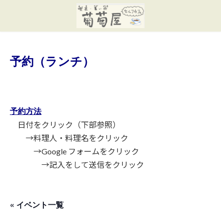
コ
ナ
ン
ビ
テ
ゲ
ン
ー
ツ
シ
へ
ョ
予約（ランチ）
ス
ン
キ
に
ッ
移
プ
動
予約方法
日付をクリック（下部参照）
→料理人・料理名をクリック
→Google フォームをクリック
→記入をして送信をクリック
« イベント一覧