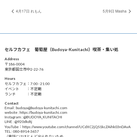
4月17日 れもん
5月9日 Masha
セルフカフェ 葡萄屋（Budoya-Kunitachi）喫茶・集い処
Address
〒186-0004
東京都国立市中2-22-76
Hours
セルフカフェ：7:00 - 21:00
イベント ：不定期
ランチ ：不定期
Contact
Email : budoya@budoya-kunitachi.com
website : https://budoya-kunitachi.com
Instagram : @BUDOYA_KUNITACHI
LINE : @920dkdtj
YouTube：https://www.youtube.com/channel/UCdXC2jQS1kcZAihk03nDAvA
TEL : 080-8914-3657
（電話にはほとんど出られないため、