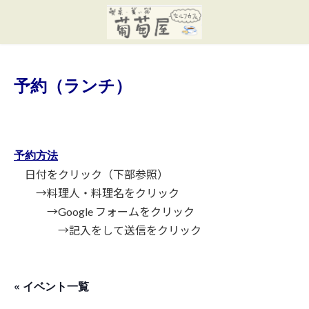
コ
ナ
ン
ビ
テ
ゲ
ン
ー
ツ
シ
へ
ョ
予約（ランチ）
ス
ン
キ
に
ッ
移
プ
動
予約方法
日付をクリック（下部参照）
→料理人・料理名をクリック
→Google フォームをクリック
→記入をして送信をクリック
« イベント一覧