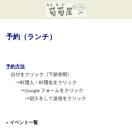
コ
ナ
ン
ビ
テ
ゲ
ン
ー
ツ
シ
へ
ョ
予約（ランチ）
ス
ン
キ
に
ッ
移
プ
動
予約方法
日付をクリック（下部参照）
→料理人・料理名をクリック
→Google フォームをクリック
→記入をして送信をクリック
« イベント一覧